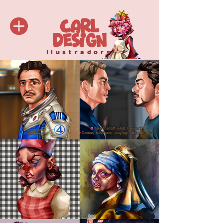
C
arl
Design
Ilustradora